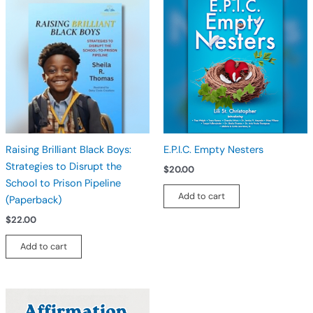
Raising Brilliant Black Boys:
E.P.I.C. Empty Nesters
Strategies to Disrupt the
$
20.00
School to Prison Pipeline
Add to cart
(Paperback)
$
22.00
Add to cart